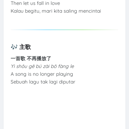
Then let us fall in love
Kalau begitu, mari kita saling mencintai
🎶 主歌
一首歌 不再播放了
Yì shǒu gē bú zài bō fàng le
A song is no longer playing
Sebuah lagu tak lagi diputar