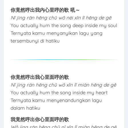
你竟然哼出我内心里哼的歌 吼～
Nǐ jìng rán hēng chū wǒ nèi xīn lǐ hēng de gē
You actually hum the song deep inside my soul
Ternyata kamu menyanyikan lagu yang
tersembunyi di hatiku
你竟然哼出我心里面哼的歌
Nǐ jìng rán hēng chū wǒ xīn lǐ miàn hēng de gē
You actually hum the song inside my heart
Ternyata kamu menyenandungkan lagu
dalam hatiku
我竟然哼出你心里面哼的歌
Wǒ jìng rán hēng chū nǐ xīn lǐ miàn hēng de gē