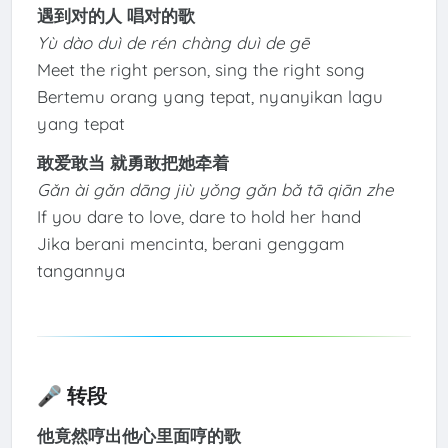
遇到对的人 唱对的歌
Yù dào duì de rén chàng duì de gē
Meet the right person, sing the right song
Bertemu orang yang tepat, nyanyikan lagu
yang tepat
敢爱敢当 就勇敢把她牵着
Gǎn ài gǎn dāng jiù yǒng gǎn bǎ tā qiān zhe
If you dare to love, dare to hold her hand
Jika berani mencinta, berani genggam
tangannya
🎤 转段
他竟然哼出他心里面哼的歌