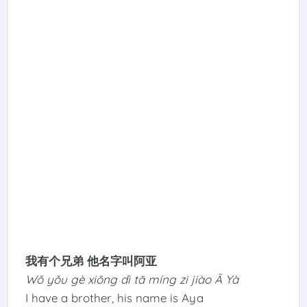
我有个兄弟 他名字叫阿亚
Wǒ yǒu gè xiōng dì tā míng zi jiào Ā Yà
I have a brother, his name is Aya