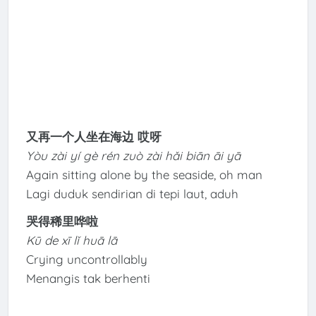
又再一个人坐在海边 哎呀
Yòu zài yí gè rén zuò zài hǎi biān āi yā
Again sitting alone by the seaside, oh man
Lagi duduk sendirian di tepi laut, aduh
哭得稀里哗啦
Kū de xī lǐ huā lā
Crying uncontrollably
Menangis tak berhenti