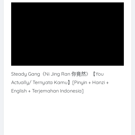
Steady Gang《
Ni Jing Ran 你竟然
》【You
Actually/ Ternyata Kamu】[Pinyin + Hanzi +
English + Terjemahan Indonesia]