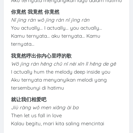
Aku ternyata menyanyikan lagu dalam hatimu
你竟然 我竟然 你竟然
Nǐ jìng rán wǒ jìng rán nǐ jìng rán
You actually… I actually… you actually…
Kamu ternyata… aku ternyata… Kamu
ternyata…
我竟然哼出你内心里哼的歌
Wǒ jìng rán hēng chū nǐ nèi xīn lǐ hēng de gē
I actually hum the melody deep inside you
Aku ternyata menyanyikan melodi yang
tersembunyi di hatimu
就让我们相爱吧
Jiù ràng wǒ men xiāng ài ba
Then let us fall in love
Kalau begitu, mari kita saling mencintai