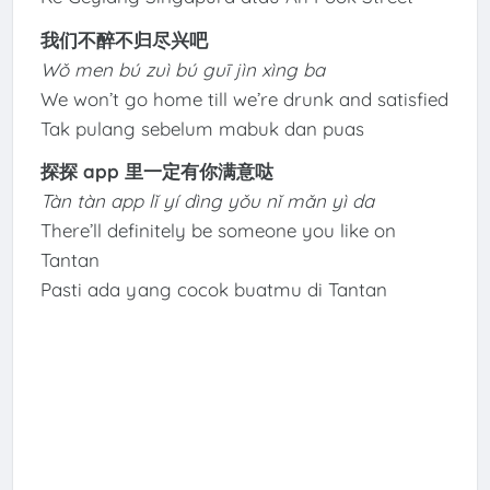
我们不醉不归尽兴吧
Wǒ men bú zuì bú guī jìn xìng ba
We won’t go home till we’re drunk and satisfied
Tak pulang sebelum mabuk dan puas
探探 app 里一定有你满意哒
Tàn tàn app lǐ yí dìng yǒu nǐ mǎn yì da
There’ll definitely be someone you like on
Tantan
Pasti ada yang cocok buatmu di Tantan