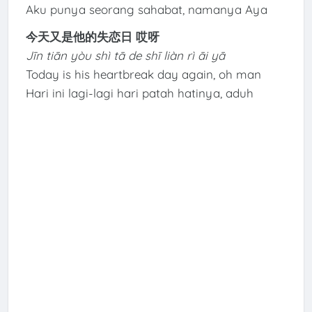
Aku punya seorang sahabat, namanya Aya
今天又是他的失恋日 哎呀
Jīn tiān yòu shì tā de shī liàn rì āi yā
Today is his heartbreak day again, oh man
Hari ini lagi-lagi hari patah hatinya, aduh